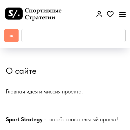
О сайте
Главная идея и миссия проекта.
Sport Strategy
- это образовательный проект!