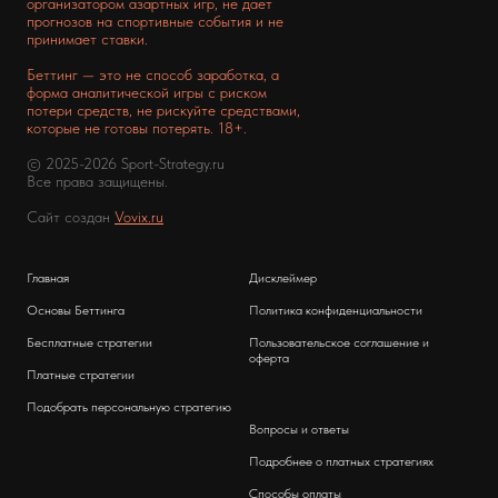
организатором азартных игр, не дает
прогнозов на спортивные события и не
принимает ставки.
Беттинг — это не способ заработка, а
форма аналитической игры с риском
потери средств, не рискуйте средствами,
которые не готовы потерять. 18+.
© 2025-2026 Sport-Strategy.ru
Все права защищены.
Сайт создан
Vovix.ru
Главная
Дисклеймер
Основы Беттинга
Политика конфиденциальности
Бесплатные стратегии
Пользовательское соглашение и
оферта
Платные стратегии
Подобрать персональную стратегию
Вопросы и ответы
Подробнее о платных стратегиях
Способы оплаты