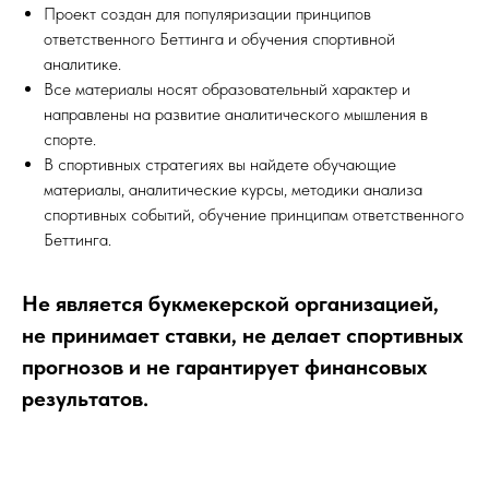
Проект создан для популяризации принципов
ответственного Беттинга и обучения спортивной
аналитике.
Все материалы носят образовательный характер и
направлены на развитие аналитического мышления в
спорте.
В спортивных стратегиях вы найдете обучающие
материалы, аналитические курсы, методики анализа
спортивных событий, обучение принципам ответственного
Беттинга.
Не является букмекерской организацией,
не принимает ставки, не делает спортивных
прогнозов и не гарантирует финансовых
результатов.