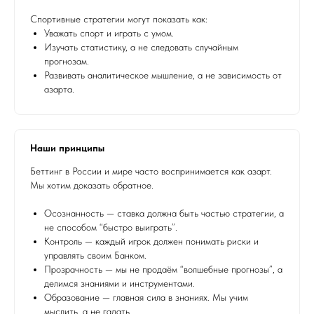
Спортивные стратегии могут показать как:
Уважать спорт и играть с умом.
Изучать статистику, а не следовать случайным
прогнозам.
Развивать аналитическое мышление, а не зависимость от
азарта.
Наши принципы
Беттинг в России и мире часто воспринимается как азарт.
Мы хотим доказать обратное.
Осознанность — ставка должна быть частью стратегии, а
не способом “быстро выиграть”.
Контроль — каждый игрок должен понимать риски и
управлять своим Банком.
Прозрачность — мы не продаём “волшебные прогнозы”, а
делимся знаниями и инструментами.
Образование — главная сила в знаниях. Мы учим
мыслить, а не гадать.